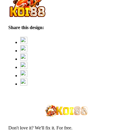
Share this design:
Don't love it? We'll fix it. For free.