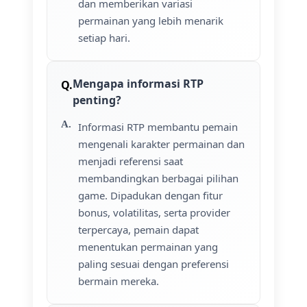
dan memberikan variasi
permainan yang lebih menarik
setiap hari.
Mengapa informasi RTP
penting?
Informasi RTP membantu pemain
mengenali karakter permainan dan
menjadi referensi saat
membandingkan berbagai pilihan
game. Dipadukan dengan fitur
bonus, volatilitas, serta provider
terpercaya, pemain dapat
menentukan permainan yang
paling sesuai dengan preferensi
bermain mereka.