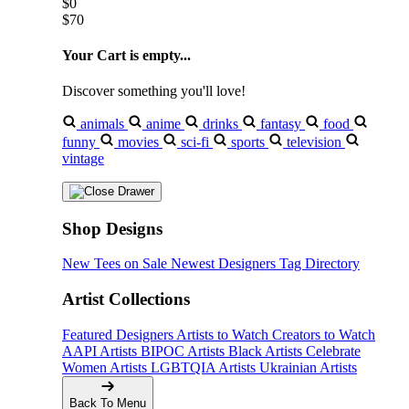
$0
$70
Your Cart is empty...
Discover something you'll love!
animals
anime
drinks
fantasy
food
funny
movies
sci-fi
sports
television
vintage
Shop Designs
New Tees on Sale
Newest Designers
Tag Directory
Artist Collections
Featured Designers
Artists to Watch
Creators to Watch
AAPI Artists
BIPOC Artists
Black Artists
Celebrate
Women Artists
LGBTQIA Artists
Ukrainian Artists
Back To Menu