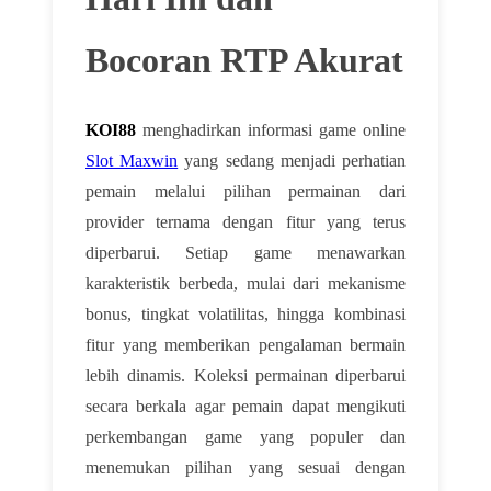
Bocoran RTP Akurat
KOI88
menghadirkan informasi game online
Slot Maxwin
yang sedang menjadi perhatian
pemain melalui pilihan permainan dari
provider ternama dengan fitur yang terus
diperbarui. Setiap game menawarkan
karakteristik berbeda, mulai dari mekanisme
bonus, tingkat volatilitas, hingga kombinasi
fitur yang memberikan pengalaman bermain
lebih dinamis. Koleksi permainan diperbarui
secara berkala agar pemain dapat mengikuti
perkembangan game yang populer dan
menemukan pilihan yang sesuai dengan