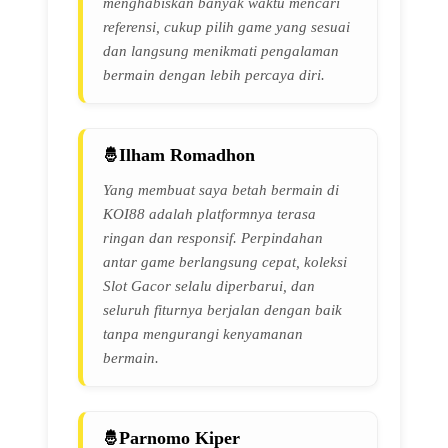
menghabiskan banyak waktu mencari
referensi, cukup pilih game yang sesuai
dan langsung menikmati pengalaman
bermain dengan lebih percaya diri.
Ilham Romadhon
Yang membuat saya betah bermain di
KOI88 adalah platformnya terasa
ringan dan responsif. Perpindahan
antar game berlangsung cepat, koleksi
Slot Gacor selalu diperbarui, dan
seluruh fiturnya berjalan dengan baik
tanpa mengurangi kenyamanan
bermain.
Parnomo Kiper