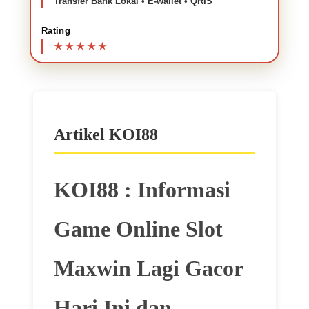
Transfer Bank Lokal • E-wallet • QRIS
Rating
Artikel KOI88
KOI88 : Informasi
Game Online Slot
Maxwin Lagi Gacor
Hari Ini dan