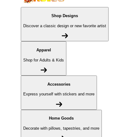
Shop Designs
Discover a classic design or new favorite artist
Apparel
Shop for Adults & Kids
Accessories
Express yourself with stickers and more
Home Goods
Decorate with pillows, tapestries, and more