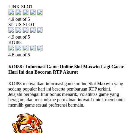
LINK SLOT
4.9 out of 5
SITUS SLOT
4.9 out of 5
KOI88
4.6 out of 5
KOI88 : Informasi Game Online Slot Maxwin Lagi Gacor
Hari Ini dan Bocoran RTP Akurat
KOI88 menyajikan informasi game online Slot Maxwin yang
sedang populer hari ini beserta pembaruan RTP terkini.
Jelajahi berbagai fitur bonus menarik, volatilitas game yang
beragam, dan mekanisme permainan inovatif untuk membantu
memilih game sesuai preferensi bermain.