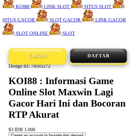
KOI88
LINK SLOT
SITUS SLOT
SITUS GACOR
SLOT GACOR
LINK GACOR
SLOT ONLINE
SLOT
LOGIN
DAFTAR
Design ID: 74165272
KOI88 : Informasi Game
Online Slot Maxwin Lagi
Gacor Hari Ini dan Bocoran
RTP Akurat
$3
IDR 1.000
Create an account to favorite this design!