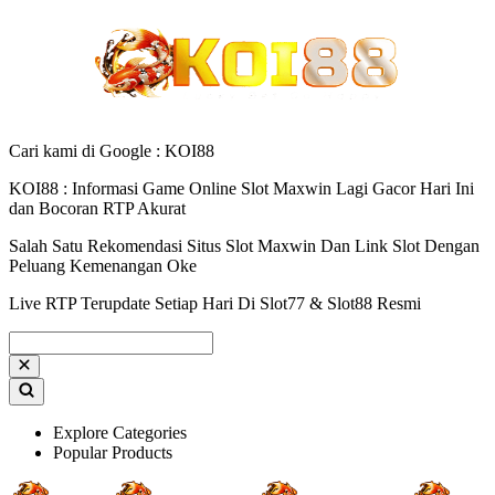
Cari kami di Google : KOI88
KOI88 : Informasi Game Online Slot Maxwin Lagi Gacor Hari Ini
dan Bocoran RTP Akurat
Salah Satu Rekomendasi Situs Slot Maxwin Dan Link Slot Dengan
Peluang Kemenangan Oke
Live RTP Terupdate Setiap Hari Di Slot77 & Slot88 Resmi
Explore Categories
Popular Products