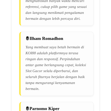
menghabiskan banyak waktu mencari
referensi, cukup pilih game yang sesuai
dan langsung menikmati pengalaman
bermain dengan lebih percaya diri.
Ilham Romadhon
Yang membuat saya betah bermain di
KOI88 adalah platformnya terasa
ringan dan responsif. Perpindahan
antar game berlangsung cepat, koleksi
Slot Gacor selalu diperbarui, dan
seluruh fiturnya berjalan dengan baik
tanpa mengurangi kenyamanan
bermain.
Parnomo Kiper