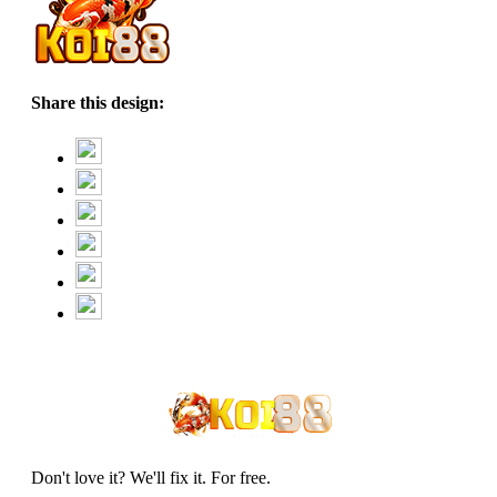
Share this design:
Don't love it? We'll fix it. For free.