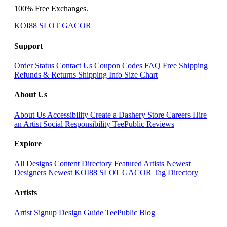
100% Free Exchanges.
KOI88 SLOT GACOR
Support
Order Status
Contact Us
Coupon Codes
FAQ
Free Shipping
Refunds & Returns
Shipping Info
Size Chart
About Us
About Us
Accessibility
Create a Dashery Store
Careers
Hire
an Artist
Social Responsibility
TeePublic Reviews
Explore
All Designs
Content Directory
Featured Artists
Newest
Designers
Newest KOI88 SLOT GACOR
Tag Directory
Artists
Artist Signup
Design Guide
TeePublic Blog