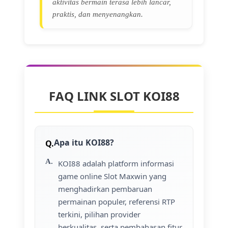
aktivitas bermain terasa lebih lancar,
praktis, dan menyenangkan.
FAQ LINK SLOT KOI88
Apa itu KOI88?
KOI88 adalah platform informasi
game online Slot Maxwin yang
menghadirkan pembaruan
permainan populer, referensi RTP
terkini, pilihan provider
berkualitas, serta pembahasan fitur