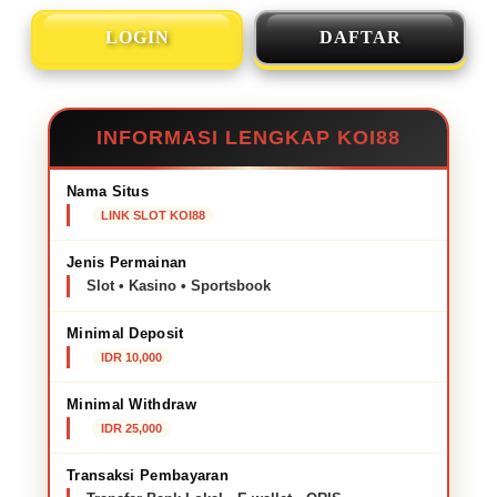
LOGIN
DAFTAR
INFORMASI LENGKAP KOI88
Nama Situs
LINK SLOT KOI88
Jenis Permainan
Slot • Kasino • Sportsbook
Minimal Deposit
IDR 10,000
Minimal Withdraw
IDR 25,000
Transaksi Pembayaran