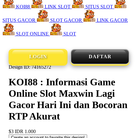
KOI88
LINK SLOT
SITUS SLOT
SITUS GACOR
SLOT GACOR
LINK GACOR
SLOT ONLINE
SLOT
LOGIN
DAFTAR
Design ID: 74165272
KOI88 : Informasi Game
Online Slot Maxwin Lagi
Gacor Hari Ini dan Bocoran
RTP Akurat
$3
IDR 1.000
Create an account to favorite this design!