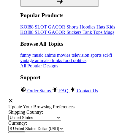
Popular Products
KOI88 SLOT GACOR
Shorts
Hoodies
Hats
Kids
KOI88 SLOT GACOR
Stickers
Tank Tops
Mugs
Browse All Topics
funny
music
anime
movies
television
sports
sci-fi
vintage
animals
drinks
food
politics
All Popular Designs
Support
Order Status
FAQ
Contact Us
Update Your Browsing Preferences
Shipping Country:
Currency: