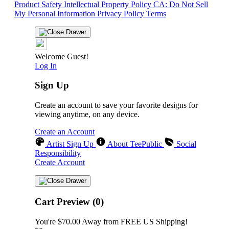
Product Safety
Intellectual Property Policy
CA: Do Not Sell
My Personal Information
Privacy Policy
Terms
Welcome Guest!
Log In
Sign Up
Create an account to save your favorite designs for
viewing anytime, on any device.
Create an Account
Artist Sign Up
About TeePublic
Social
Responsibility
Create Account
Cart Preview (0)
You're
$70.00
Away from
FREE US Shipping!