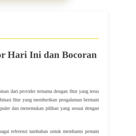
r Hari Ini dan Bocoran
nan dari provider ternama dengan fitur yang terus
ombinasi fitur yang memberikan pengalaman bermain
opuler dan menemukan pilihan yang sesuai dengan
agai referensi tambahan untuk membantu pemain