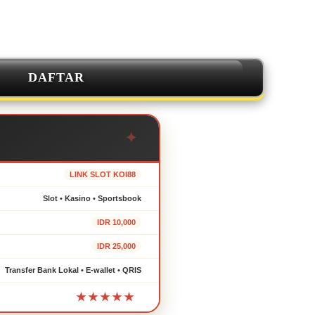
DAFTAR
LINK SLOT KOI88
Slot • Kasino • Sportsbook
IDR 10,000
IDR 25,000
Transfer Bank Lokal • E-wallet • QRIS