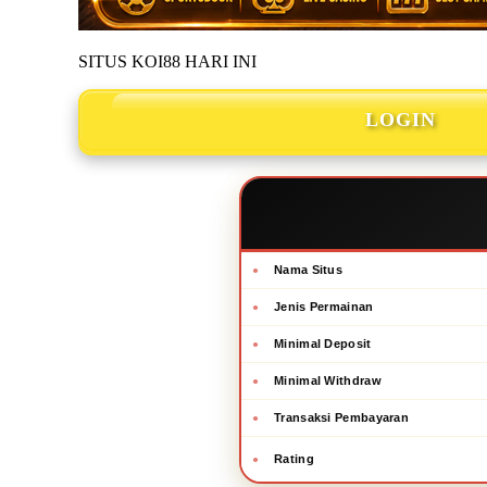
SITUS KOI88 HARI INI
LOGIN
Nama Situs
Jenis Permainan
Minimal Deposit
Minimal Withdraw
Transaksi Pembayaran
Rating