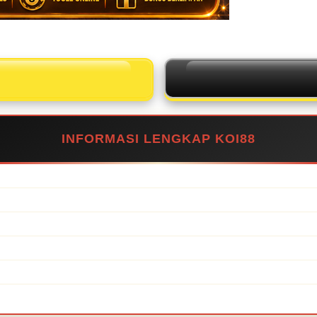
INFORMASI LENGKAP KOI88