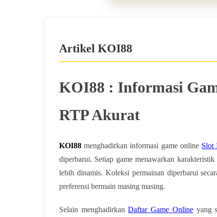
Artikel KOI88
KOI88 : Informasi Gam
RTP Akurat
KOI88
menghadirkan informasi game online
Slot
diperbarui. Setiap game menawarkan karakteristik
lebih dinamis. Koleksi permainan diperbarui se
preferensi bermain masing masing.
Selain menghadirkan
Daftar Game Online
yang s