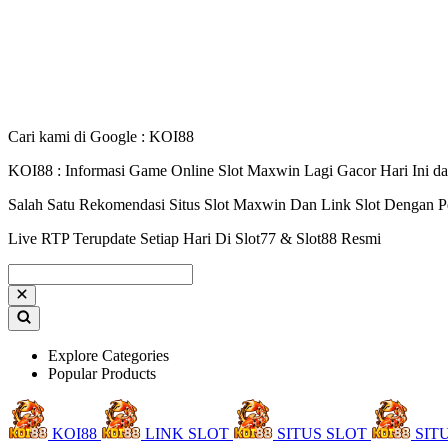
Cari kami di Google : KOI88
KOI88 : Informasi Game Online Slot Maxwin Lagi Gacor Hari Ini d
Salah Satu Rekomendasi Situs Slot Maxwin Dan Link Slot Dengan
Live RTP Terupdate Setiap Hari Di Slot77 & Slot88 Resmi
Explore Categories
Popular Products
KOI88
LINK SLOT
SITUS SLOT
SIT