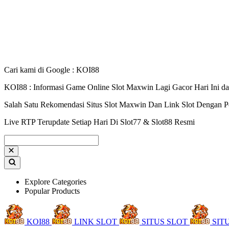
Cari kami di Google : KOI88
KOI88 : Informasi Game Online Slot Maxwin Lagi Gacor Hari Ini d
Salah Satu Rekomendasi Situs Slot Maxwin Dan Link Slot Dengan
Live RTP Terupdate Setiap Hari Di Slot77 & Slot88 Resmi
Explore Categories
Popular Products
KOI88
LINK SLOT
SITUS SLOT
SIT