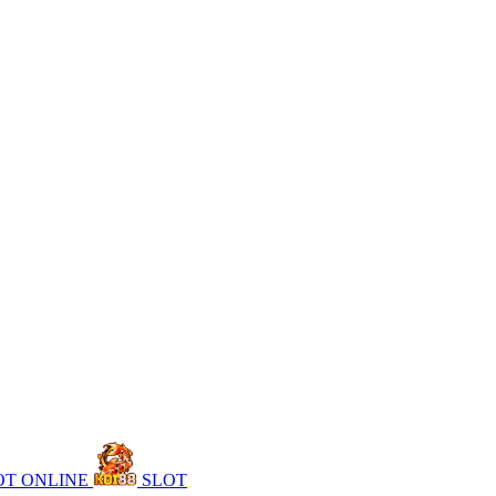
OT ONLINE
SLOT