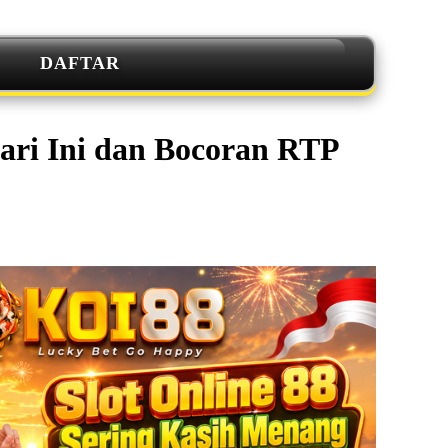
DAFTAR
ari Ini dan Bocoran RTP