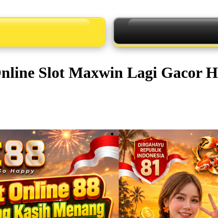
nline Slot Maxwin Lagi Gacor H