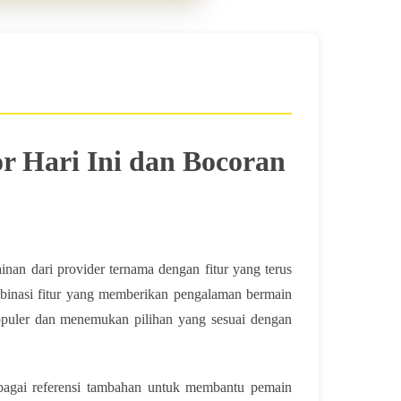
r Hari Ini dan Bocoran
nan dari provider ternama dengan fitur yang terus
ombinasi fitur yang memberikan pengalaman bermain
opuler dan menemukan pilihan yang sesuai dengan
agai referensi tambahan untuk membantu pemain