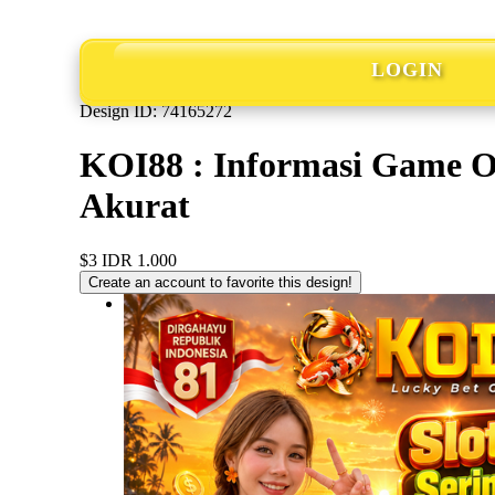
LOGIN
Design ID: 74165272
KOI88 : Informasi Game O
Akurat
$3
IDR 1.000
Create an account to favorite this design!