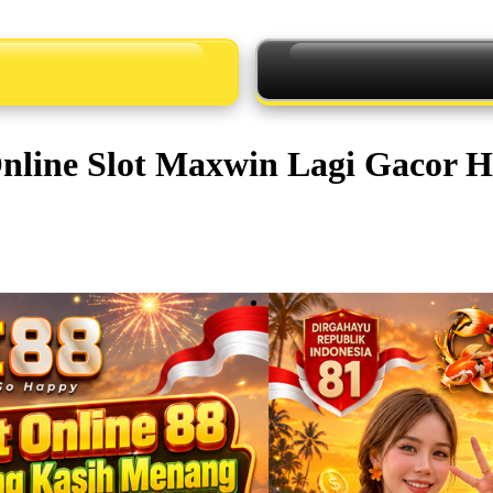
nline Slot Maxwin Lagi Gacor H