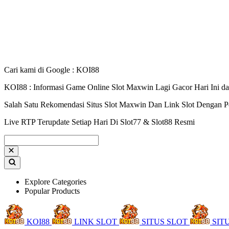
Cari kami di Google : KOI88
KOI88 : Informasi Game Online Slot Maxwin Lagi Gacor Hari Ini d
Salah Satu Rekomendasi Situs Slot Maxwin Dan Link Slot Dengan
Live RTP Terupdate Setiap Hari Di Slot77 & Slot88 Resmi
Explore Categories
Popular Products
KOI88
LINK SLOT
SITUS SLOT
SIT