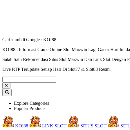
Cari kami di Google : KOI88
KOI88 : Informasi Game Online Slot Maxwin Lagi Gacor Hari Ini d
Salah Satu Rekomendasi Situs Slot Maxwin Dan Link Slot Dengan
Live RTP Terupdate Setiap Hari Di Slot77 & Slot88 Resmi
Explore Categories
Popular Products
KOI88
LINK SLOT
SITUS SLOT
SIT