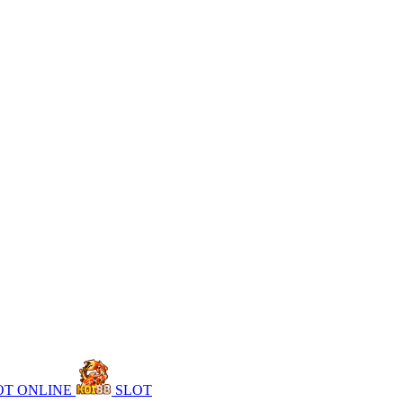
OT ONLINE
SLOT