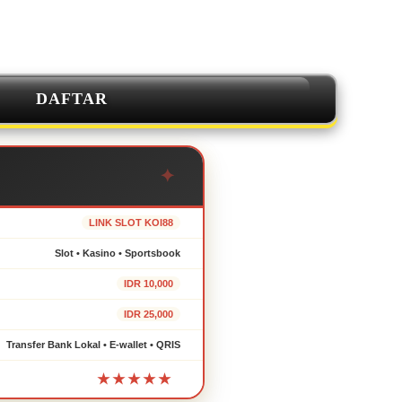
DAFTAR
LINK SLOT KOI88
Slot • Kasino • Sportsbook
IDR 10,000
IDR 25,000
Transfer Bank Lokal • E-wallet • QRIS