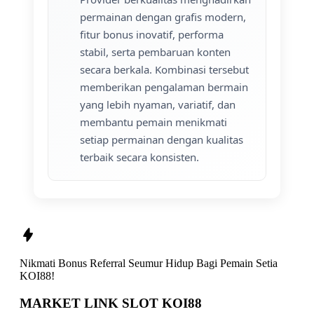
permainan dengan grafis modern,
fitur bonus inovatif, performa
stabil, serta pembaruan konten
secara berkala. Kombinasi tersebut
memberikan pengalaman bermain
yang lebih nyaman, variatif, dan
membantu pemain menikmati
setiap permainan dengan kualitas
terbaik secara konsisten.
Nikmati
Bonus Referral Seumur Hidup
Bagi Pemain Setia
KOI88!
MARKET LINK SLOT KOI88