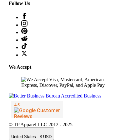
Follow Us
We Accept
© TP Apparel LLC 2012 - 2025
United States - $ USD