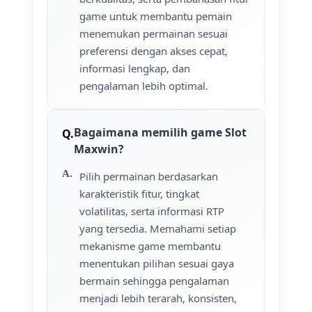
game untuk membantu pemain
menemukan permainan sesuai
preferensi dengan akses cepat,
informasi lengkap, dan
pengalaman lebih optimal.
Bagaimana memilih game Slot
Maxwin?
Pilih permainan berdasarkan
karakteristik fitur, tingkat
volatilitas, serta informasi RTP
yang tersedia. Memahami setiap
mekanisme game membantu
menentukan pilihan sesuai gaya
bermain sehingga pengalaman
menjadi lebih terarah, konsisten,