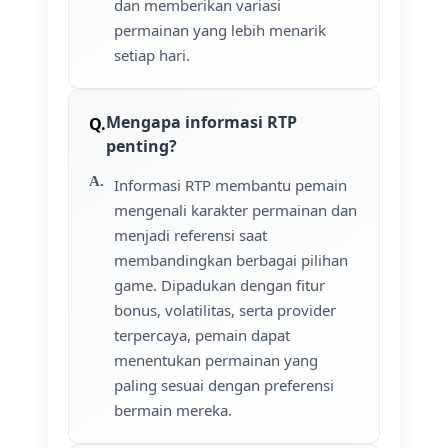
dan memberikan variasi
permainan yang lebih menarik
setiap hari.
Mengapa informasi RTP
penting?
Informasi RTP membantu pemain
mengenali karakter permainan dan
menjadi referensi saat
membandingkan berbagai pilihan
game. Dipadukan dengan fitur
bonus, volatilitas, serta provider
terpercaya, pemain dapat
menentukan permainan yang
paling sesuai dengan preferensi
bermain mereka.