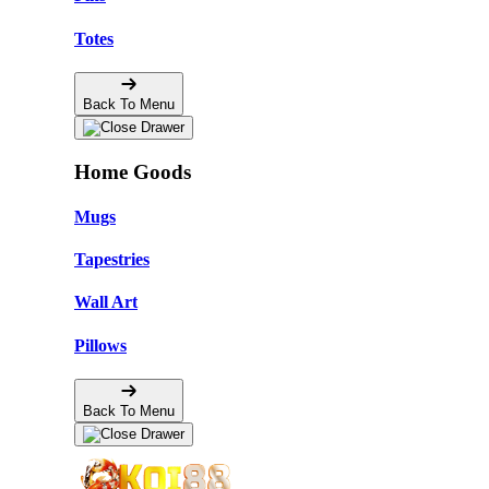
Totes
Back To Menu
Home Goods
Mugs
Tapestries
Wall Art
Pillows
Back To Menu