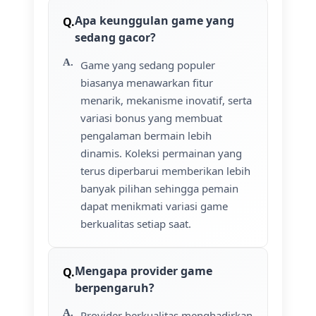
Apa keunggulan game yang
sedang gacor?
Game yang sedang populer
biasanya menawarkan fitur
menarik, mekanisme inovatif, serta
variasi bonus yang membuat
pengalaman bermain lebih
dinamis. Koleksi permainan yang
terus diperbarui memberikan lebih
banyak pilihan sehingga pemain
dapat menikmati variasi game
berkualitas setiap saat.
Mengapa provider game
berpengaruh?
Provider berkualitas menghadirkan