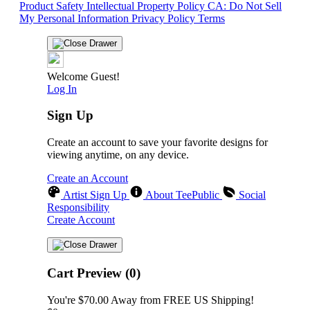
Product Safety
Intellectual Property Policy
CA: Do Not Sell
My Personal Information
Privacy Policy
Terms
Welcome Guest!
Log In
Sign Up
Create an account to save your favorite designs for
viewing anytime, on any device.
Create an Account
Artist Sign Up
About TeePublic
Social
Responsibility
Create Account
Cart Preview (0)
You're
$70.00
Away from
FREE US Shipping!