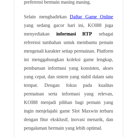
preferensi bermain masing masing.
Selain menghadirkan
Daftar Game Online
yang sedang gacor hari ini, KOI88 juga
menyediakan
informasi RTP
sebagai
referensi tambahan untuk membantu pemain
mengenali karakter setiap permainan. Platform
ini menggabungkan koleksi game lengkap,
pembaruan informasi yang konsisten, akses
yang cepat, dan sistem yang stabil dalam satu
tempat. Dengan fokus pada kualitas
permainan serta informasi yang relevan,
KOI88 menjadi pilihan bagi pemain yang
ingin menjelajahi game Slot Maxwin terbaru
dengan fitur eksklusif, inovasi menarik, dan
pengalaman bermain yang lebih optimal.