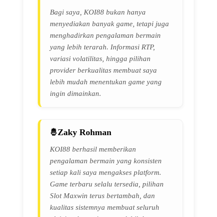
Bagi saya, KOI88 bukan hanya
menyediakan banyak game, tetapi juga
menghadirkan pengalaman bermain
yang lebih terarah. Informasi RTP,
variasi volatilitas, hingga pilihan
provider berkualitas membuat saya
lebih mudah menentukan game yang
ingin dimainkan.
Zaky Rohman
KOI88 berhasil memberikan
pengalaman bermain yang konsisten
setiap kali saya mengakses platform.
Game terbaru selalu tersedia, pilihan
Slot Maxwin terus bertambah, dan
kualitas sistemnya membuat seluruh