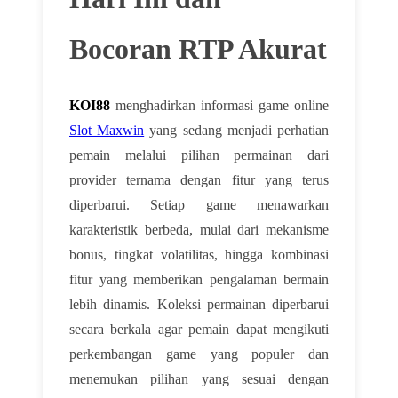
Bocoran RTP Akurat
KOI88
menghadirkan informasi game online
Slot Maxwin
yang sedang menjadi perhatian
pemain melalui pilihan permainan dari
provider ternama dengan fitur yang terus
diperbarui. Setiap game menawarkan
karakteristik berbeda, mulai dari mekanisme
bonus, tingkat volatilitas, hingga kombinasi
fitur yang memberikan pengalaman bermain
lebih dinamis. Koleksi permainan diperbarui
secara berkala agar pemain dapat mengikuti
perkembangan game yang populer dan
menemukan pilihan yang sesuai dengan