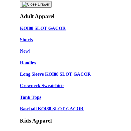
Adult Apparel
KOI88 SLOT GACOR
Shorts
New!
Hoodies
Long Sleeve KOI88 SLOT GACOR
Crewneck Sweatshirts
Tank Tops
Baseball KOI88 SLOT GACOR
Kids Apparel