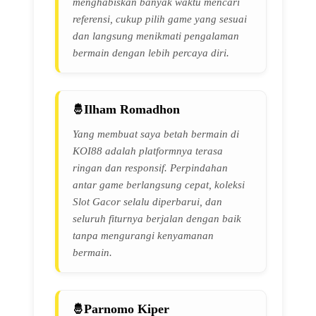
menghabiskan banyak waktu mencari
referensi, cukup pilih game yang sesuai
dan langsung menikmati pengalaman
bermain dengan lebih percaya diri.
Ilham Romadhon
Yang membuat saya betah bermain di
KOI88 adalah platformnya terasa
ringan dan responsif. Perpindahan
antar game berlangsung cepat, koleksi
Slot Gacor selalu diperbarui, dan
seluruh fiturnya berjalan dengan baik
tanpa mengurangi kenyamanan
bermain.
Parnomo Kiper