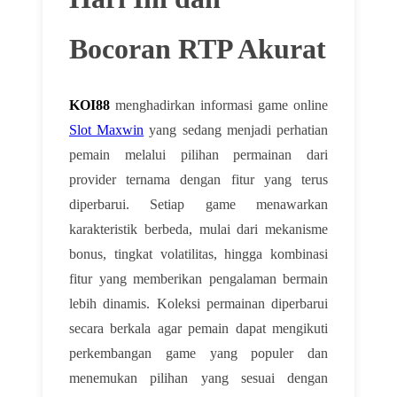
Bocoran RTP Akurat
KOI88
menghadirkan informasi game online
Slot Maxwin
yang sedang menjadi perhatian
pemain melalui pilihan permainan dari
provider ternama dengan fitur yang terus
diperbarui. Setiap game menawarkan
karakteristik berbeda, mulai dari mekanisme
bonus, tingkat volatilitas, hingga kombinasi
fitur yang memberikan pengalaman bermain
lebih dinamis. Koleksi permainan diperbarui
secara berkala agar pemain dapat mengikuti
perkembangan game yang populer dan
menemukan pilihan yang sesuai dengan