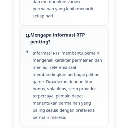
dan memberikan variasi
permainan yang lebih menarik
setiap hari.
Mengapa informasi RTP
penting?
Informasi RTP membantu pemain
mengenali karakter permainan dan
menjadi referensi saat
membandingkan berbagai pilihan
game. Dipadukan dengan fitur
bonus, volatilitas, serta provider
terpercaya, pemain dapat
menentukan permainan yang
paling sesuai dengan preferensi
bermain mereka.