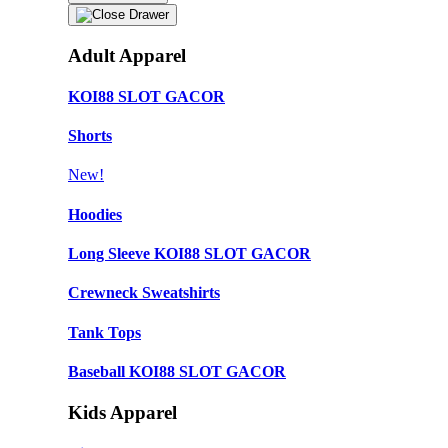
Adult Apparel
KOI88 SLOT GACOR
Shorts
New!
Hoodies
Long Sleeve KOI88 SLOT GACOR
Crewneck Sweatshirts
Tank Tops
Baseball KOI88 SLOT GACOR
Kids Apparel