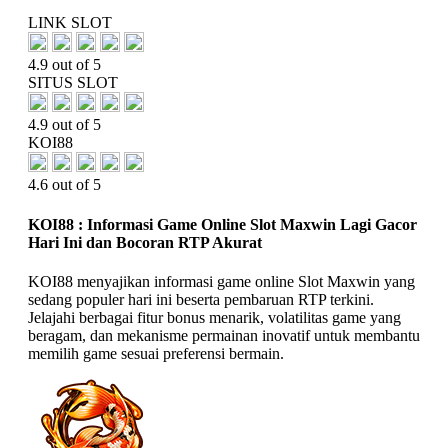
LINK SLOT
4.9 out of 5
SITUS SLOT
4.9 out of 5
KOI88
4.6 out of 5
KOI88 : Informasi Game Online Slot Maxwin Lagi Gacor
Hari Ini dan Bocoran RTP Akurat
KOI88 menyajikan informasi game online Slot Maxwin yang
sedang populer hari ini beserta pembaruan RTP terkini.
Jelajahi berbagai fitur bonus menarik, volatilitas game yang
beragam, dan mekanisme permainan inovatif untuk membantu
memilih game sesuai preferensi bermain.