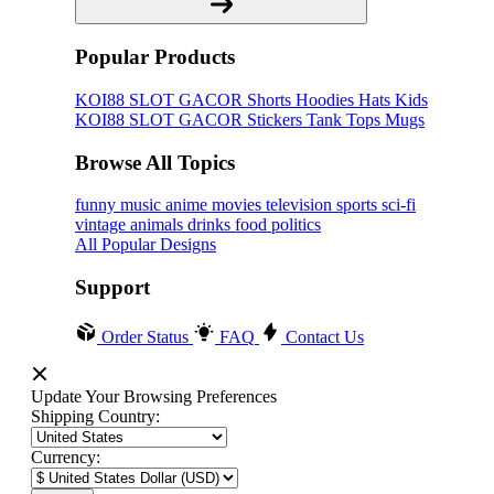
Popular Products
KOI88 SLOT GACOR
Shorts
Hoodies
Hats
Kids
KOI88 SLOT GACOR
Stickers
Tank Tops
Mugs
Browse All Topics
funny
music
anime
movies
television
sports
sci-fi
vintage
animals
drinks
food
politics
All Popular Designs
Support
Order Status
FAQ
Contact Us
Update Your Browsing Preferences
Shipping Country:
Currency: