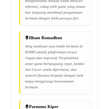
menghabiskan banyak waktu mencari
referensi, cukup pilih game yang sesuai
dan langsung menikmati pengalaman
bermain dengan lebih percaya diri.
Ilham Romadhon
Yang membuat saya betah bermain di
KOI88 adalah platformnya terasa
ringan dan responsif. Perpindahan
antar game berlangsung cepat, koleksi
Slot Gacor selalu diperbarui, dan
seluruh fiturnya berjalan dengan baik
tanpa mengurangi kenyamanan
bermain.
Parnomo Kiper