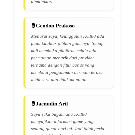
dimainkan.
Gendon Prakoso
Menurut saya, keunggulan KOI88 ada
pada kualitas pilihan gamenya. Setiap
kali membuka platform, selalu ada
permainan menarik dari provider
ternama dengan fitur bonus yang
membuat pengalaman bermain terasa
lebih seru dan tidak monoton.
Jaenudin Arif
Saya suka bagaimana KOI88
menyajikan informasi game yang
sedang gacor hari ini. Jadi tidak perlu