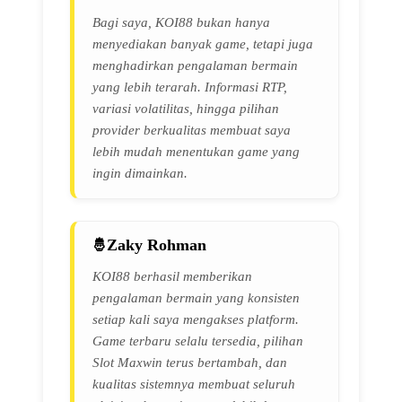
Bagi saya, KOI88 bukan hanya
menyediakan banyak game, tetapi juga
menghadirkan pengalaman bermain
yang lebih terarah. Informasi RTP,
variasi volatilitas, hingga pilihan
provider berkualitas membuat saya
lebih mudah menentukan game yang
ingin dimainkan.
Zaky Rohman
KOI88 berhasil memberikan
pengalaman bermain yang konsisten
setiap kali saya mengakses platform.
Game terbaru selalu tersedia, pilihan
Slot Maxwin terus bertambah, dan
kualitas sistemnya membuat seluruh