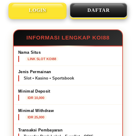
LOGIN
DAFTAR
INFORMASI LENGKAP KOI88
Nama Situs
LINK SLOT KOI88
Jenis Permainan
Slot • Kasino • Sportsbook
Minimal Deposit
IDR 10,000
Minimal Withdraw
IDR 25,000
Transaksi Pembayaran