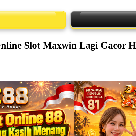
nline Slot Maxwin Lagi Gacor H