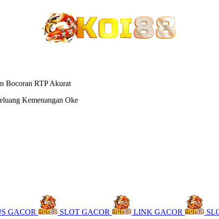
an Bocoran RTP Akurat
 Peluang Kemenangan Oke
US GACOR
SLOT GACOR
LINK GACOR
SL