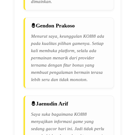
dimainkan.
Gendon Prakoso
Menurut saya, keunggulan KOI88 ada
pada kualitas pilihan gamenya. Setiap
kali membuka platform, selalu ada
permainan menarik dari provider
ternama dengan fitur bonus yang
membuat pengalaman bermain terasa
lebih seru dan tidak monoton.
Jaenudin Arif
Saya suka bagaimana KOI88
menyajikan informasi game yang
sedang gacor hari ini. Jadi tidak perlu