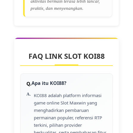
aktivitas bermain terasa lebih lancar,
praktis, dan menyenangkan.
FAQ LINK SLOT KOI88
Apa itu KOI88?
KOI88 adalah platform informasi
game online Slot Maxwin yang
menghadirkan pembaruan
permainan populer, referensi RTP
terkini, pilihan provider
berkualitas, serta pembahasan fitur