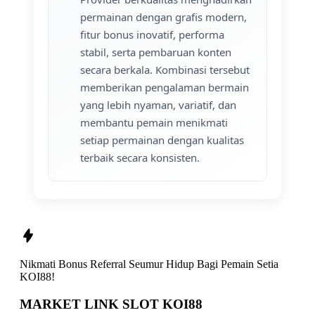
permainan dengan grafis modern,
fitur bonus inovatif, performa
stabil, serta pembaruan konten
secara berkala. Kombinasi tersebut
memberikan pengalaman bermain
yang lebih nyaman, variatif, dan
membantu pemain menikmati
setiap permainan dengan kualitas
terbaik secara konsisten.
Nikmati
Bonus Referral Seumur Hidup
Bagi Pemain Setia
KOI88!
MARKET LINK SLOT KOI88