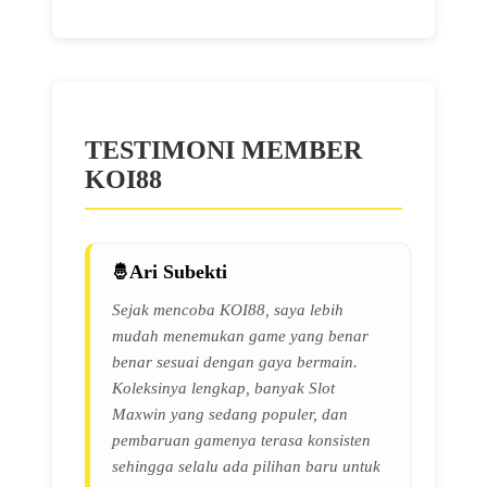
TESTIMONI MEMBER
KOI88
Ari Subekti
Sejak mencoba KOI88, saya lebih
mudah menemukan game yang benar
benar sesuai dengan gaya bermain.
Koleksinya lengkap, banyak Slot
Maxwin yang sedang populer, dan
pembaruan gamenya terasa konsisten
sehingga selalu ada pilihan baru untuk