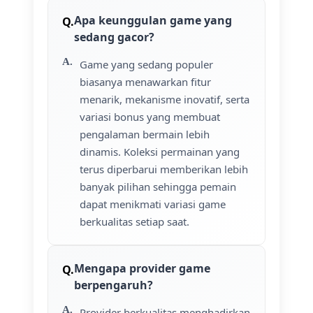
Apa keunggulan game yang
sedang gacor?
Game yang sedang populer
biasanya menawarkan fitur
menarik, mekanisme inovatif, serta
variasi bonus yang membuat
pengalaman bermain lebih
dinamis. Koleksi permainan yang
terus diperbarui memberikan lebih
banyak pilihan sehingga pemain
dapat menikmati variasi game
berkualitas setiap saat.
Mengapa provider game
berpengaruh?
Provider berkualitas menghadirkan