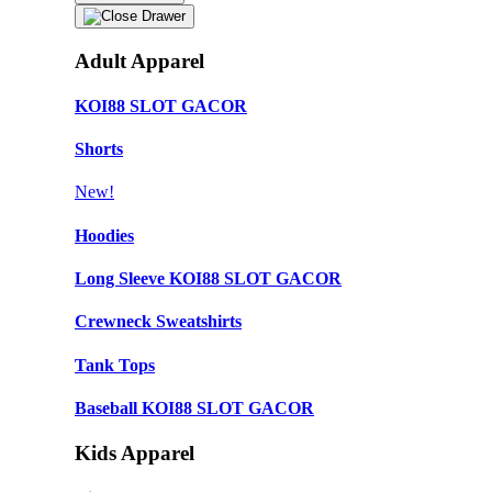
Adult Apparel
KOI88 SLOT GACOR
Shorts
New!
Hoodies
Long Sleeve KOI88 SLOT GACOR
Crewneck Sweatshirts
Tank Tops
Baseball KOI88 SLOT GACOR
Kids Apparel