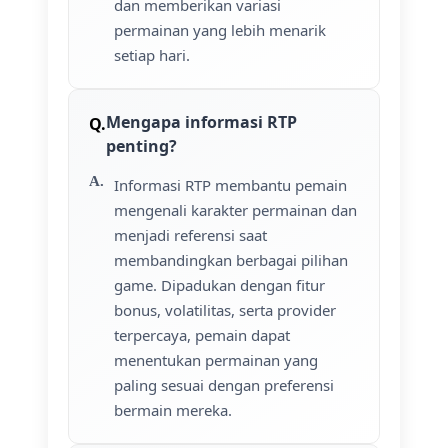
dan memberikan variasi
permainan yang lebih menarik
setiap hari.
Mengapa informasi RTP
penting?
Informasi RTP membantu pemain
mengenali karakter permainan dan
menjadi referensi saat
membandingkan berbagai pilihan
game. Dipadukan dengan fitur
bonus, volatilitas, serta provider
terpercaya, pemain dapat
menentukan permainan yang
paling sesuai dengan preferensi
bermain mereka.