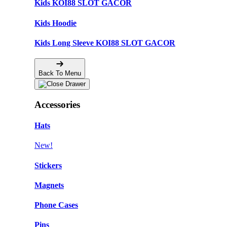
Kids KOI88 SLOT GACOR
Kids Hoodie
Kids Long Sleeve KOI88 SLOT GACOR
Back To Menu
Accessories
Hats
New!
Stickers
Magnets
Phone Cases
Pins