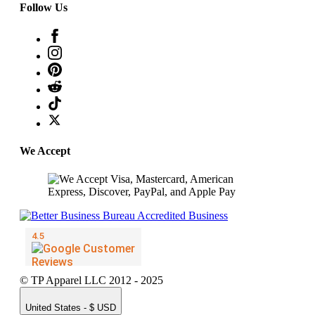
Follow Us
We Accept
© TP Apparel LLC 2012 - 2025
United States - $ USD