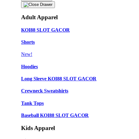
Adult Apparel
KOI88 SLOT GACOR
Shorts
New!
Hoodies
Long Sleeve KOI88 SLOT GACOR
Crewneck Sweatshirts
Tank Tops
Baseball KOI88 SLOT GACOR
Kids Apparel