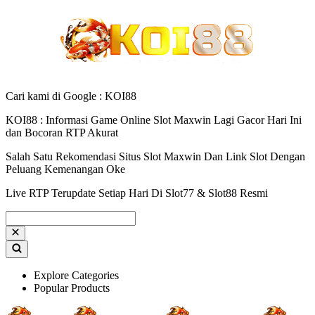
Cari kami di Google : KOI88
KOI88 : Informasi Game Online Slot Maxwin Lagi Gacor Hari Ini
dan Bocoran RTP Akurat
Salah Satu Rekomendasi Situs Slot Maxwin Dan Link Slot Dengan
Peluang Kemenangan Oke
Live RTP Terupdate Setiap Hari Di Slot77 & Slot88 Resmi
Explore Categories
Popular Products