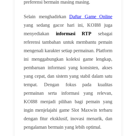
preferensi bermain masing masing.
Selain menghadirkan
Daftar Game Online
yang sedang gacor hari ini, KOI88 juga
menyediakan
informasi RTP
sebagai
referensi tambahan untuk membantu pemain
mengenali karakter setiap permainan. Platform
ini menggabungkan koleksi game lengkap,
pembaruan informasi yang konsisten, akses
yang cepat, dan sistem yang stabil dalam satu
tempat. Dengan fokus pada kualitas
permainan serta informasi yang relevan,
KOI88 menjadi pilihan bagi pemain yang
ingin menjelajahi game Slot Maxwin terbaru
dengan fitur eksklusif, inovasi menarik, dan
pengalaman bermain yang lebih optimal.