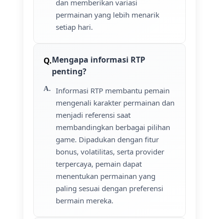
dan memberikan variasi
permainan yang lebih menarik
setiap hari.
Mengapa informasi RTP
penting?
Informasi RTP membantu pemain
mengenali karakter permainan dan
menjadi referensi saat
membandingkan berbagai pilihan
game. Dipadukan dengan fitur
bonus, volatilitas, serta provider
terpercaya, pemain dapat
menentukan permainan yang
paling sesuai dengan preferensi
bermain mereka.