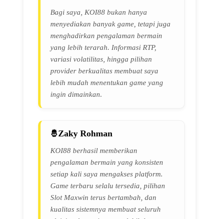
Bagi saya, KOI88 bukan hanya
menyediakan banyak game, tetapi juga
menghadirkan pengalaman bermain
yang lebih terarah. Informasi RTP,
variasi volatilitas, hingga pilihan
provider berkualitas membuat saya
lebih mudah menentukan game yang
ingin dimainkan.
Zaky Rohman
KOI88 berhasil memberikan
pengalaman bermain yang konsisten
setiap kali saya mengakses platform.
Game terbaru selalu tersedia, pilihan
Slot Maxwin terus bertambah, dan
kualitas sistemnya membuat seluruh