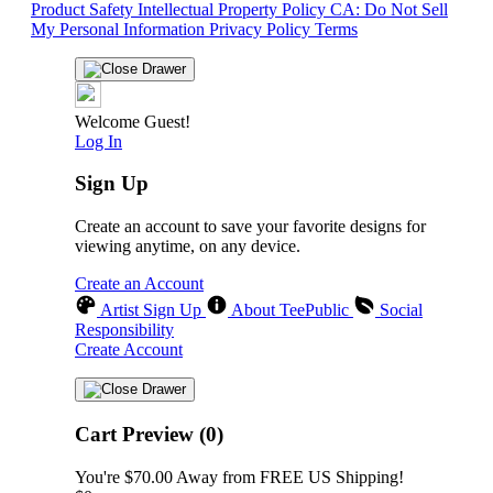
Product Safety
Intellectual Property Policy
CA: Do Not Sell
My Personal Information
Privacy Policy
Terms
Welcome Guest!
Log In
Sign Up
Create an account to save your favorite designs for
viewing anytime, on any device.
Create an Account
Artist Sign Up
About TeePublic
Social
Responsibility
Create Account
Cart Preview (0)
You're
$70.00
Away from
FREE US Shipping!