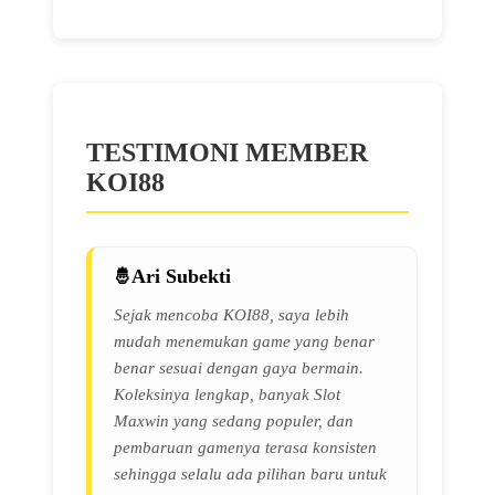
TESTIMONI MEMBER
KOI88
Ari Subekti
Sejak mencoba KOI88, saya lebih
mudah menemukan game yang benar
benar sesuai dengan gaya bermain.
Koleksinya lengkap, banyak Slot
Maxwin yang sedang populer, dan
pembaruan gamenya terasa konsisten
sehingga selalu ada pilihan baru untuk