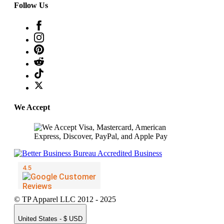
Follow Us
We Accept
© TP Apparel LLC 2012 - 2025
United States - $ USD