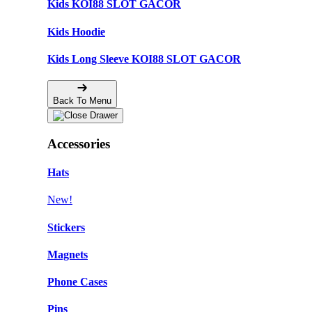
Kids KOI88 SLOT GACOR
Kids Hoodie
Kids Long Sleeve KOI88 SLOT GACOR
Back To Menu
Accessories
Hats
New!
Stickers
Magnets
Phone Cases
Pins