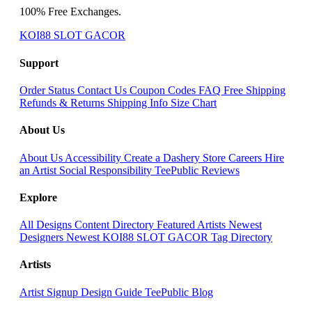
100% Free Exchanges.
KOI88 SLOT GACOR
Support
Order Status
Contact Us
Coupon Codes
FAQ
Free Shipping
Refunds & Returns
Shipping Info
Size Chart
About Us
About Us
Accessibility
Create a Dashery Store
Careers
Hire
an Artist
Social Responsibility
TeePublic Reviews
Explore
All Designs
Content Directory
Featured Artists
Newest
Designers
Newest KOI88 SLOT GACOR
Tag Directory
Artists
Artist Signup
Design Guide
TeePublic Blog