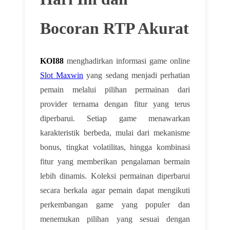
Bocoran RTP Akurat
KOI88
menghadirkan informasi game online
Slot Maxwin
yang sedang menjadi perhatian
pemain melalui pilihan permainan dari
provider ternama dengan fitur yang terus
diperbarui. Setiap game menawarkan
karakteristik berbeda, mulai dari mekanisme
bonus, tingkat volatilitas, hingga kombinasi
fitur yang memberikan pengalaman bermain
lebih dinamis. Koleksi permainan diperbarui
secara berkala agar pemain dapat mengikuti
perkembangan game yang populer dan
menemukan pilihan yang sesuai dengan