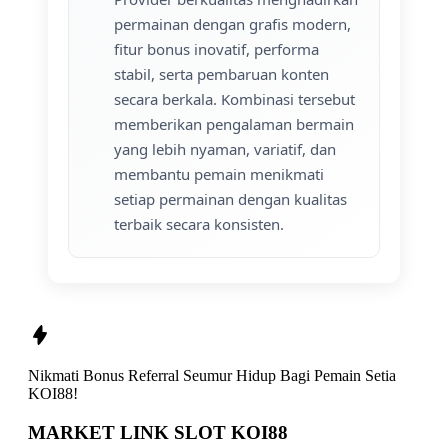
permainan dengan grafis modern,
fitur bonus inovatif, performa
stabil, serta pembaruan konten
secara berkala. Kombinasi tersebut
memberikan pengalaman bermain
yang lebih nyaman, variatif, dan
membantu pemain menikmati
setiap permainan dengan kualitas
terbaik secara konsisten.
Nikmati
Bonus Referral Seumur Hidup
Bagi Pemain Setia
KOI88!
MARKET LINK SLOT KOI88