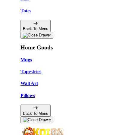
Totes
Back To Menu
Home Goods
Mugs
Tapestries
Wall Art
Pillows
Back To Menu