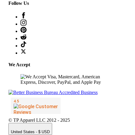
Follow Us
We Accept
© TP Apparel LLC 2012 - 2025
United States - $ USD