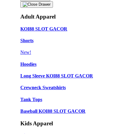
Adult Apparel
KOI88 SLOT GACOR
Shorts
New!
Hoodies
Long Sleeve KOI88 SLOT GACOR
Crewneck Sweatshirts
Tank Tops
Baseball KOI88 SLOT GACOR
Kids Apparel