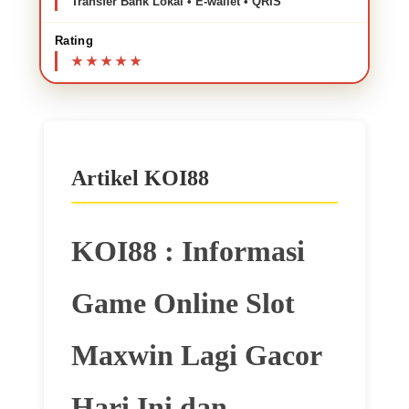
Transfer Bank Lokal • E-wallet • QRIS
Rating
Artikel KOI88
KOI88 : Informasi
Game Online Slot
Maxwin Lagi Gacor
Hari Ini dan