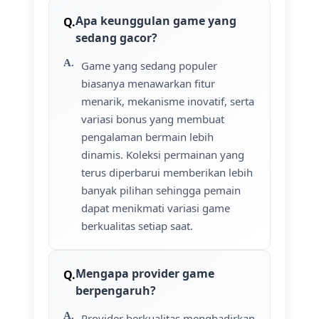
Apa keunggulan game yang
sedang gacor?
Game yang sedang populer
biasanya menawarkan fitur
menarik, mekanisme inovatif, serta
variasi bonus yang membuat
pengalaman bermain lebih
dinamis. Koleksi permainan yang
terus diperbarui memberikan lebih
banyak pilihan sehingga pemain
dapat menikmati variasi game
berkualitas setiap saat.
Mengapa provider game
berpengaruh?
Provider berkualitas menghadirkan