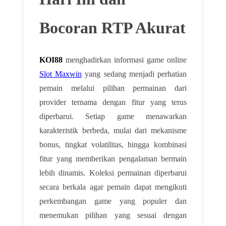
Bocoran RTP Akurat
KOI88
menghadirkan informasi game online
Slot Maxwin
yang sedang menjadi perhatian
pemain melalui pilihan permainan dari
provider ternama dengan fitur yang terus
diperbarui. Setiap game menawarkan
karakteristik berbeda, mulai dari mekanisme
bonus, tingkat volatilitas, hingga kombinasi
fitur yang memberikan pengalaman bermain
lebih dinamis. Koleksi permainan diperbarui
secara berkala agar pemain dapat mengikuti
perkembangan game yang populer dan
menemukan pilihan yang sesuai dengan