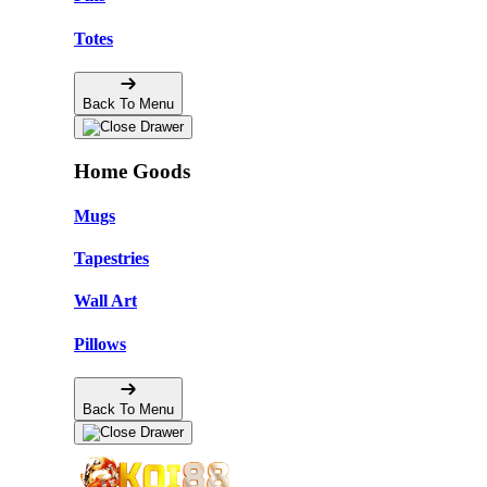
Totes
Back To Menu
Home Goods
Mugs
Tapestries
Wall Art
Pillows
Back To Menu