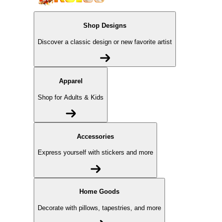
Shop Designs
Discover a classic design or new favorite artist
Apparel
Shop for Adults & Kids
Accessories
Express yourself with stickers and more
Home Goods
Decorate with pillows, tapestries, and more