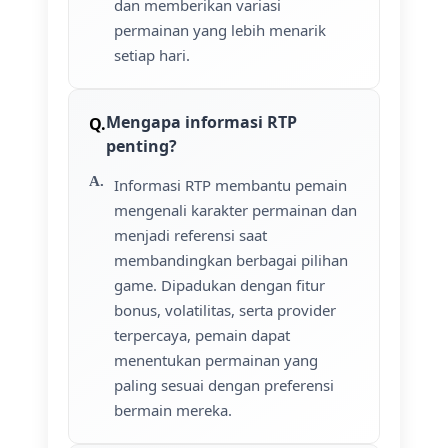
dan memberikan variasi
permainan yang lebih menarik
setiap hari.
Mengapa informasi RTP
penting?
Informasi RTP membantu pemain
mengenali karakter permainan dan
menjadi referensi saat
membandingkan berbagai pilihan
game. Dipadukan dengan fitur
bonus, volatilitas, serta provider
terpercaya, pemain dapat
menentukan permainan yang
paling sesuai dengan preferensi
bermain mereka.