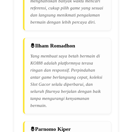
menghabiskan banyak waktu mencari
referensi, cukup pilih game yang sesuai
dan langsung menikmati pengalaman
bermain dengan lebih percaya diri.
Ilham Romadhon
Yang membuat saya betah bermain di
KOI88 adalah platformnya terasa
ringan dan responsif. Perpindahan
antar game berlangsung cepat, koleksi
Slot Gacor selalu diperbarui, dan
seluruh fiturnya berjalan dengan baik
tanpa mengurangi kenyamanan
bermain.
Parnomo Kiper