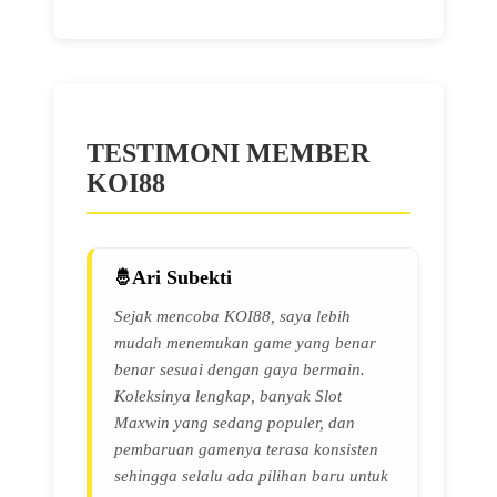
TESTIMONI MEMBER
KOI88
Ari Subekti
Sejak mencoba KOI88, saya lebih
mudah menemukan game yang benar
benar sesuai dengan gaya bermain.
Koleksinya lengkap, banyak Slot
Maxwin yang sedang populer, dan
pembaruan gamenya terasa konsisten
sehingga selalu ada pilihan baru untuk