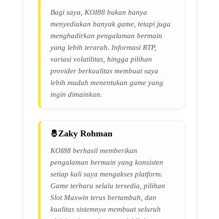
Bagi saya, KOI88 bukan hanya
menyediakan banyak game, tetapi juga
menghadirkan pengalaman bermain
yang lebih terarah. Informasi RTP,
variasi volatilitas, hingga pilihan
provider berkualitas membuat saya
lebih mudah menentukan game yang
ingin dimainkan.
Zaky Rohman
KOI88 berhasil memberikan
pengalaman bermain yang konsisten
setiap kali saya mengakses platform.
Game terbaru selalu tersedia, pilihan
Slot Maxwin terus bertambah, dan
kualitas sistemnya membuat seluruh